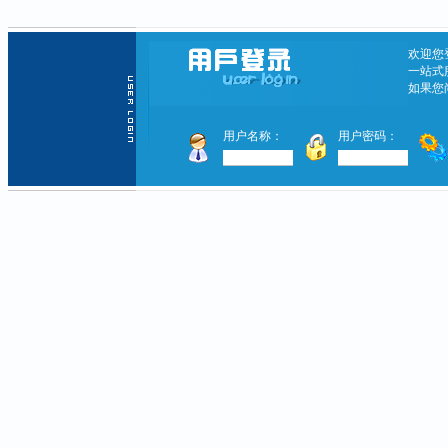
欢迎您
一站式
如果您
用户名称：
用户密码：