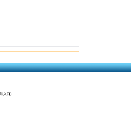
管理入口)