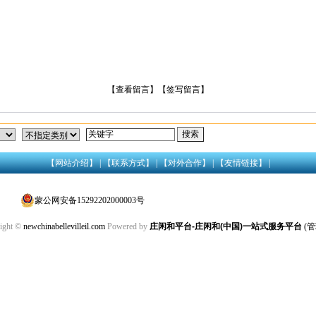
【查看留言】
【签写留言】
【网站介绍】
|
【联系方式】
| 【对外合作】 |
【友情链接】
|
蒙公网安备15292202000003号
ight ©
newchinabellevilleil.com
Powered by
庄闲和平台-庄闲和(中国)一站式服务平台
(